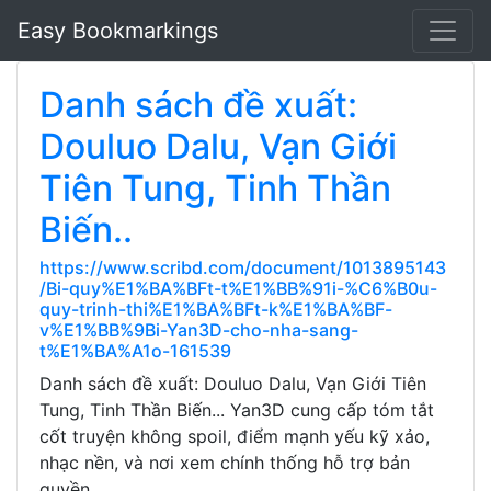
Easy Bookmarkings
Danh sách đề xuất:
Douluo Dalu, Vạn Giới
Tiên Tung, Tinh Thần
Biến..
https://www.scribd.com/document/1013895143
/Bi-quy%E1%BA%BFt-t%E1%BB%91i-%C6%B0u-
quy-trinh-thi%E1%BA%BFt-k%E1%BA%BF-
v%E1%BB%9Bi-Yan3D-cho-nha-sang-
t%E1%BA%A1o-161539
Danh sách đề xuất: Douluo Dalu, Vạn Giới Tiên
Tung, Tinh Thần Biến... Yan3D cung cấp tóm tắt
cốt truyện không spoil, điểm mạnh yếu kỹ xảo,
nhạc nền, và nơi xem chính thống hỗ trợ bản
quyền.