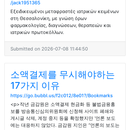
/jack1951365
Εξειδικευμένοι μεταφραστές ιατρικών κειμένων
στη Θεσσαλονίκη, με γνώση όρων
φαρμακολογίας, διαγνώσεων, θεραπειών και
ιατρικών πρωτοκόλλων.
Submitted on 2026-07-08 11:44:50
소액결제를 무시해야하는
17가지 이유
https://go.bubbl.us/f2c012/8e01?/Bookmarks
<p>작년 금감원은 소액결제 현금화 등 불법금융홍
보를 방송통신심의위원회에 신청해 사이트 폐쇄와
게시글 삭제, 계정 중지 등을 확정했지만 ‘언론 보도
에는 대응하지 않았다. 금감원 지인은 “언론의 보도는