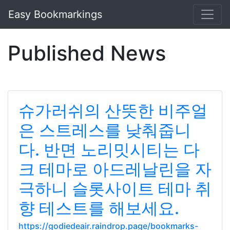
Easy Bookmarkings
Published News
슈가러쉬의 산뜻한 비주얼
은 스트레스를 낮춰줍니
다. 반면 노리밋시티는 다
크 테마로 아드레날린을 자
극하니 슬롯사이트 테마 취
향 테스트를 해보세요.
https://godiedeair.raindrop.page/bookmarks-