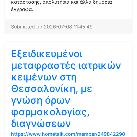
κατάστασης, απολυτήρια και άλλα δημόσια
έγγραφα.
Submitted on 2026-07-08 11:45:49
Εξειδικευμένοι
μεταφραστές ιατρικών
κειμένων στη
Θεσσαλονίκη, με
γνώση όρων
φαρμακολογίας,
διαγνώσεων
https://www.hometalk.com/member/249842290