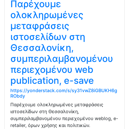
Παρέχουμε
ολοκληρωμένες
μεταφράσεις
ιστοσελίδων στη
Θεσσαλονίκη,
συμπεριλαμβανομένου
περιεχομένου web
publication, e-save
https://yonderstack.com/s/sy31vwZ8iGBUKH6g
RObdy
Παρέχουμε ολοκληρωμένες μεταφράσεις
ιστοσελίδων στη Θεσσαλονίκη,
συμπεριλαμβανομένου περιεχομένου weblog, e-
retailer, όρων χρήσης και πολιτικών.