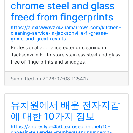
chrome steel and glass
freed from fingerprints
https://alexiswwwz742.iamarrows.com/kitchen-
cleaning-service-in-jacksonville-fl-grease-
grime-and-great-results
Professional appliance exterior cleaning in
Jacksonville FL to store stainless steel and glass
free of fingerprints and smudges.
Submitted on 2026-07-08 11:54:17
유치원에서 배운 전자지갑
에 대한 10가지 정보
https://andreslyqe456.tearosediner.net/15-
choesin-teulendeu-munhwasangpumgwon-